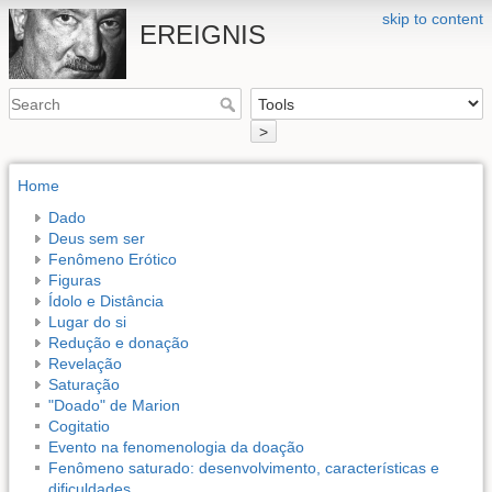
skip to content
EREIGNIS
>
Home
Dado
Deus sem ser
Fenômeno Erótico
Figuras
Ídolo e Distância
Lugar do si
Redução e donação
Revelação
Saturação
"Doado" de Marion
Cogitatio
Evento na fenomenologia da doação
Fenômeno saturado: desenvolvimento, características e
dificuldades