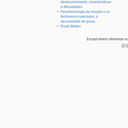
desenvolvimento, características
e dificuldades
Fenomenologia da doação e os
fenômenos saturados: a
necessidade de graus
Ruud Welten
Except where otherwise not