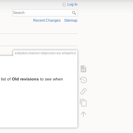
Log In
Recent Changes
Sitemap
estudos:marion:objecoes-eu-empirico
list of
Old revisions
to see when