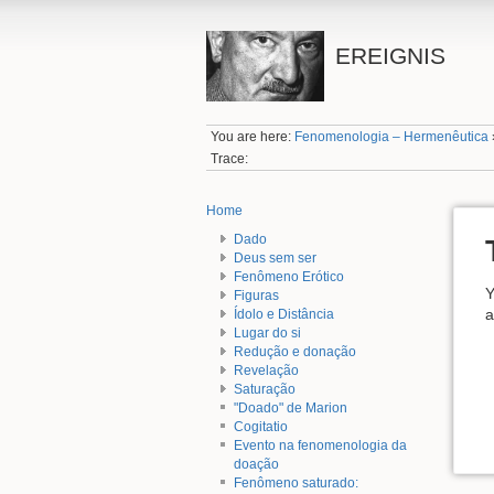
EREIGNIS
You are here:
Fenomenologia – Hermenêutica
Trace:
Home
Dado
Deus sem ser
Fenômeno Erótico
Y
Figuras
a
Ídolo e Distância
Lugar do si
Redução e donação
Revelação
Saturação
"Doado" de Marion
Cogitatio
Evento na fenomenologia da
doação
Fenômeno saturado: